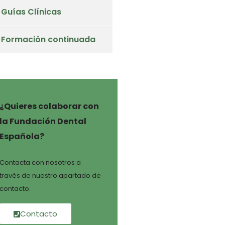
Guías Clínicas
Formación continuada
¿Quieres colaborar con
la Fundación Dental
Española?
Contacta con nosotros a
través de nuestro apartado de
contacto.
Contacto