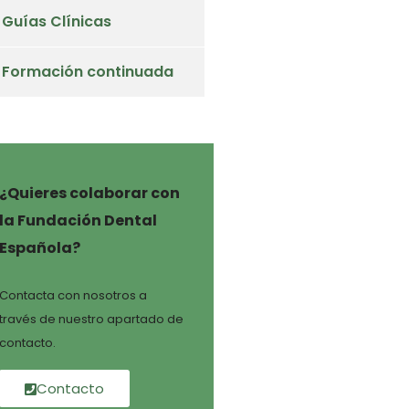
Guías Clínicas
Formación continuada
¿Quieres colaborar con
la Fundación Dental
Española?
Contacta con nosotros a
través de nuestro apartado de
contacto.
Contacto